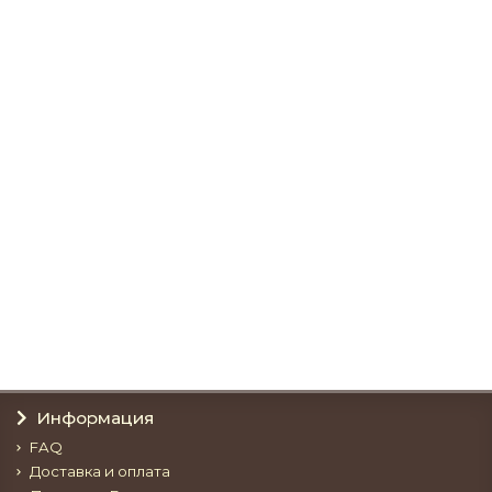
Дамский стол Флоренция
34600р.
В корзину
Стол письменный Флоренция
34250р.
В корзину
Информация
FAQ
Доставка и оплата