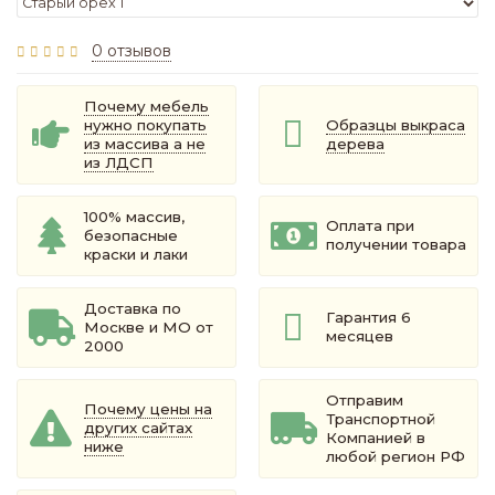
0 отзывов
Почему мебель
нужно покупать
Образцы выкраса
из массива а не
дерева
из ЛДСП
100% массив,
Оплата при
безопасные
получении товара
краски и лаки
Доставка по
Гарантия 6
Москве и МО от
месяцев
2000
Отправим
Почему цены на
Транспортной
других сайтах
Компанией в
ниже
любой регион РФ