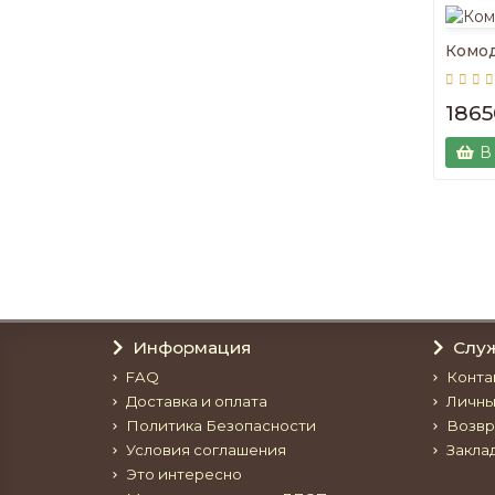
Комо
1865
В
Информация
Слу
FAQ
Конта
Доставка и оплата
Личны
Политика Безопасности
Возвр
Условия соглашения
Закла
Это интересно