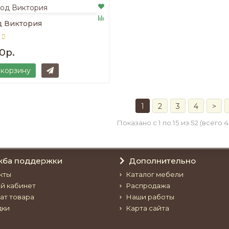
д Виктория
0р.
 корзину
1
2
3
4
>
Показано с 1 по 15 из 52 (всего 
жба поддержки
Дополнительно
кты
Каталог мебели
й кабинет
Распродажа
ат товара
Наши работы
дки
Карта сайта