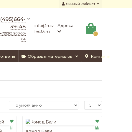
Личный кабинет
(495)664-
info@rus-
Адреса
39-48
les33.ru
+7(920) 908-30-
0
04
 ответы
Образцы материалов
Контакты
й
Комод Бали