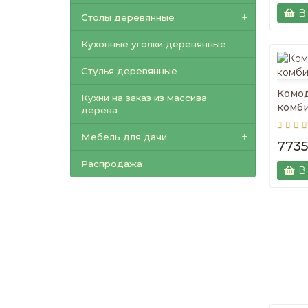
В
Столы деревянные
Кухонные уголки деревянные
Стулья деревянные
Комо
Кухни на заказ из массива
комб
дерева
Мебель для дачи
7735
Распродажа
В