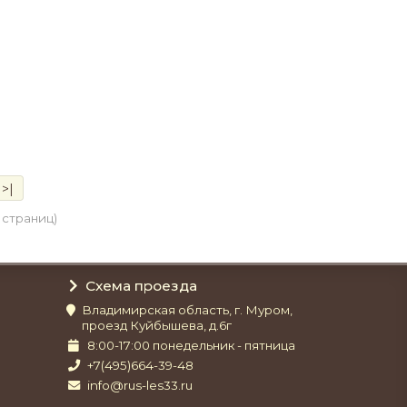
>|
4 страниц)
Схема проезда
Владимирская область, г. Муром,
проезд Куйбышева, д.6г
8:00-17:00 понедельник - пятница
+7(495)664-39-48
info@rus-les33.ru