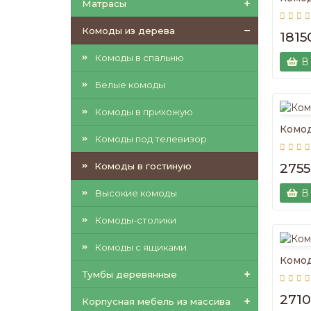
Матрасы
Комоды из дерева
1815
Комоды в спальню
В
Белые комоды
Комоды в прихожую
Комо
Комоды под телевизор
Комоды в гостиную
2755
В
Высокие комоды
Комоды-столики
Комоды с ящиками
Комо
Тумбы деревянные
2710
Корпусная мебель из массива